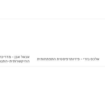
אנאל אבן - מדריכת
אלכס נזרי - פיזיותרפיסטית התפתחותית
ההיקשרותית-התנה