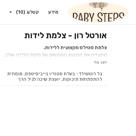
מידע
קטלוג
(
10
)
אורטל רון - צלמת לידות
צלמת סטילס מקצועית ללידות.
מתעדת את הרגעים המרגשים של סיפור הלידה שלכן.
יוצרת הספר ומאיירת:
הצג עוד
"הצב אוהב את היער"
גל רוטשילד- בעלת סטודיו בייביסיטפס, מומחית
ניתן לרכוש את הספר בסטודיו.
להתפתחות תינוקות, יועצת שינה לגיל הרך