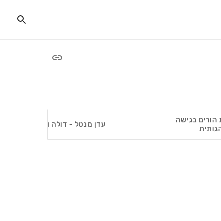
 הורים בגישה
עדן מנטל - דולה ורפלקוסולוגית 
גותית