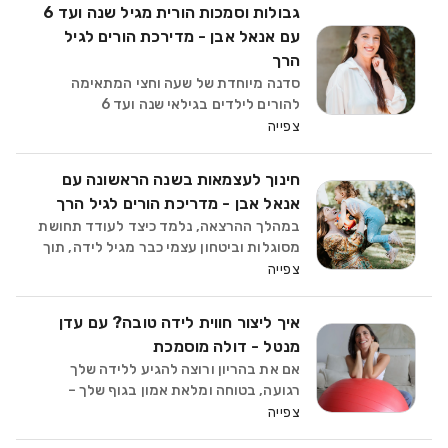
שלנו תקבלו ידע מקצועי וכלים פשוטים
גבולות וסמכות הורית מגיל שנה ועד 6
שיעזרו לכם להכיר את עקרונות ה
עם אנאל אבן - מדירכת הורים לגיל
הרך
סדנה מיוחדת של שעה וחצי המתאימה
להורים לילדים בגילאי שנה ועד 6
המעוניינים להעמיק את הידע והמיומנויות
צפייה
שלהם בהצבת גבולות בצורה שתגייס את
הילדים שלהם בלי ריבים ובלי מלחמות.
חינוך לעצמאות בשנה הראשונה עם
נשוחח על: •⁠ ⁠חשיבות הגבולות ב
אנאל אבן - מדריכת הורים לגיל הרך
במהלך ההרצאה, נלמד כיצד לעודד תחושת
מסוגלות וביטחון עצמי כבר מגיל לידה, תוך
הבנת הצרכים הפיזיים, הרגשיים
צפייה
והקוגניטיביים של ילדכם ונראה איך כל שלב
בהתפתחות הקוגניטיבית משפיע על
איך ליצור חווית לידה טובה? עם עדן
העצמאות של ילדכם ותחושת ה
מנטל - דולה מוסמכת
אם את בהריון ורוצה להגיע ללידה שלך
רגועה, בטוחה ומלאת אמון בגוף שלך –
הסדנה הזו בשבילך! הריון זאת תקופה
צפייה
מרגשת ביותר ואני בטוחה שאת מרגישה המון