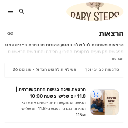
הרצאות
הרצאות משתנות לכל שלב במסע ההורות
מנבחרת
בייביסטפס
מפגשים מקצועיים לתקופת ההיריון, הלידה והחודשים הראשונים
עם תינוקך. בקטגוריה זו תמצאו אנשי מקצוע מהטובים בתחומם –
הצג עוד
דולה, צלמת לידה, מאמנות כושר להריון ולאחר לידה, טיפולי ריפוי
סדנאות לבייבי ולך
פעילויות לחופש הגדול - אוגוסט 26
הר
טבעיים, יועצות הנקה, רפלקסולוגיה לנשים בהריון בהתמחות
פריון, הדרכות הורים ועוד.
כולם כאן כדי להעניק לך ביטחון, רוגע וליווי מותאם אישית.
הרצאת שינה בגישה ההתקשורתית |
11.8 יום שלישי בשעה 10:00
הגישה ההתקשרותית – נשים את צרכי
התינוק במרכז נפגש ב-11.8 יום שלישי
בשעה 10:00 דמייני לילות רגועים יותר, בלי
115₪
בכי, בלי תחושה של מאבק – אלא מתוך
חיבור אמיתי אל התינוק שלך, את מבינה