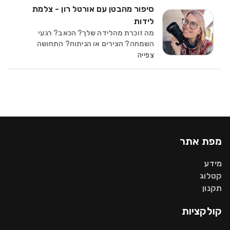
דברים כמו שמחה, ציפיה, חששות וגם חוסר
סיפור מהבטן עם אורטל רון - צלמת
ודאות. הצטרפי אלי ל
לידות
מה זוכרת מהלידה שלך? הכאב? רגעי
השמחה? הצירים או הניתוח? התחושה
שהכול בידיים שלך – או שלא? המשפחה,
צפייה
המיילדת, האחות, הרופא, המבטים, הקולות,
הרגע שהוא יצא מתוכך… הרגע שמישהו אחר
החזיק בה? "את אלופה” הם א
מפת אתר
מידע
קטלוג
תקנון
קולקציות