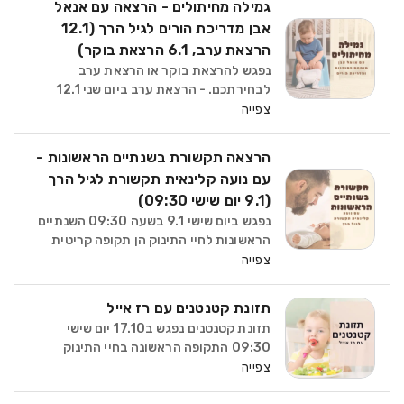
גמילה מחיתולים - הרצאה עם אנאל
פתאום את השפה שלו ומה
אבן מדריכת הורים לגיל הרך (12.1
הרצאת ערב, 6.1 הרצאת בוקר)
נפגש להרצאת בוקר או הרצאת ערב
לבחירתכם. - הרצאת ערב ביום שני 12.1
בשעה 20:15 -הרצאת בוקר ביום שלישי 6.1
צפייה
בשעה 10:30 יש לבחור לפני ההזמנה למועד
שבו תרצו להגיע בקובייה שמופיעה מתחת
הרצאה תקשורת בשנתיים הראשונות -
לתיאור. גמילה מחיתולים
עם נועה קלינאית תקשורת לגיל הרך
(9.1 יום שישי 09:30)
נפגש ביום שישי 9.1 בשעה 09:30 השנתיים
הראשונות לחיי התינוק הן תקופה קריטית
להתפתחות התקשורת, השפה והקשר.
צפייה
בהרצאה משותפת עם קלינאית תקשורת
נעמיק בהבנה כיצד תקשורת נוצרת כבר
תזונת קטנטנים עם רז אייל
מהיום הראשון, ואיך ההורה יכול
תזונת קטנטנים נפגש ב17.10 יום שישי
09:30 התקופה הראשונה בחיי התינוק
מלאה בשאלות: מה מותר? מה כדאי? איך
צפייה
מתחילים טעימות? בסדנאות ובמפגשים