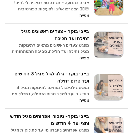
אביב בתנועה – חגיגה ספורטיבית לילדים!
🌸🏃‍♂️ הצטרפו אלינו לפעילות ספורטיבית
אנרגטית ומלאת כיף, במיוחד לחופשת
צפייה
הפסח! 🌞✨ במהלך הפעילות הילדים יחוו
משחקי תנועה חווייתיים שיעודדו
בייבי בוקר - צעדים ראשונים מגיל
קואורדינציה, זריזות ושית
זחילה ועד הליכה
מפגש צעדים ראשונים מתאים לתינוקות
מגיל זחילה ועד הליכה. סביבה התפתחותית
שמאפשרת לבייבי שלך להנות מאביזרים,
צפייה
שירים. נשכלל את התנועה בעזרת שיווי
משקל, נאתגר את המערכות
בייבי בוקר- גילגילגול מגיל 3 חודשים
הסנסו-מוטוריות. נתרגל מוטוריקה עדינ
ועד טרום זחילה
מפגש גילגילגול מותאם לתינוקות מגיל 3
חודשים ועד לשלב טרום הזחילה, נשכלל את
התנועה בעזרת פעילות חווייתית כדי לעודד
צפייה
את המיומנויות הקוגניטיביות והמוטוריות של
התינוק. עם שימוש באביזרים מותאמים,
בייבי בוקר- ניובורן אפרוחים מגיל חודש
שירים, ותנ
וחצי ועד 4 חודשים
מפגש אפרוחים ניוברון מיועד לתינוקות מגיל