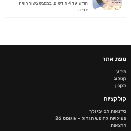
חודש עד 4 חודשים. במפגש ניצור חוויה
היקשרותית עוטפת שמסייעת לתינוקך
צפייה
להסתגל לחיים מחוץ לרחם, נלמד להכיר את
הסודות של התינוקות, לשפר את ההבנה של
הצרכים שלהם. נעו
מפת אתר
מידע
קטלוג
תקנון
קולקציות
סדנאות לבייבי ולך
פעילויות לחופש הגדול - אוגוסט 26
הרצאות