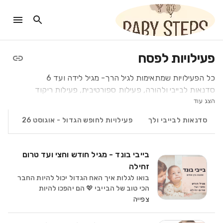
פעילויות לפסח
כל הפעילויות שמתאימות לגיל הרך- מגיל לידה ועד 6
סדנאות לבייבי ולהורה, פעילות ספורטיבית, פעילות ריקוד
הצג עוד
סדנאות לבייבי ולך
פעילויות לחופש הגדול - אוגוסט 26
הר
בייבי בונד - מגיל חודש וחצי ועד טרום
זחילה
בואו לגלות איך האח הגדול יכול להיות החבר
הכי טוב של הבייבי 💖 הם יהפכו להיות
שותפים פעילים במסע ההתפתחותי של
צפייה
התינוקות בייבי בונד חוויה מרגשת שמחזקת
את הביטחון, הקרבה והאהבה בין האחרים