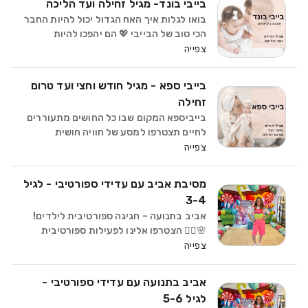
בייבי בונד- מגיל זחילה ועד הליכה
כבר מהרגעים הראש
בואו לגלות איך האח הגדול יכול להיות החבר
הכי טוב של הבייבי 💖 הם יהפכו להיות
שותפים פעילים במסע ההתפתחותי של
צפייה
התינוקות בייבי בונד חוויה מרגשת שמחזקת
את הביטחון, הקרבה והאהבה בין האחרים
בייבי ספא - מגיל חודש וחצי ועד טרום
כבר מהרגעים הראש
זחילה
בייביספא המקום שבו כל החושים מתעוררים
לחיים תצטרפו למסע של חוויה חושית
מיוחדת, נפתח אצל תינוקכם את כל החושים.
צפייה
מה מצפה לכם? אביזרים, משחקי חושים,
מוזיקה ותנועה.
מסיבת אביב עם עדידי ספורטיבי - לגיל
3-4
אביב בתנועה – חגיגה ספורטיבית לילדים!
🌸🏃‍♂️ הצטרפו אלינו לפעילות ספורטיבית
אנרגטית ומלאת כיף, במיוחד לחופשת
צפייה
הפסח! 🌞✨ במהלך הפעילות הילדים יחוו
משחקי תנועה חווייתיים שיעודדו
אביב בתנועה עם עדידי ספורטיבי -
קואורדינציה, זריזות ושית
לגיל 5-6