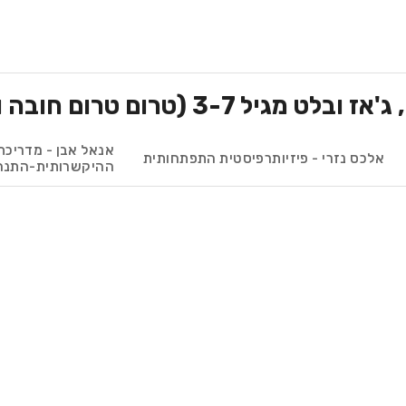
רום טרום חובה ועד כיתה א')
אנאל אבן - מדריכת
אלכס נזרי - פיזיותרפיסטית התפתחותית
ההיקשרותית-התנה