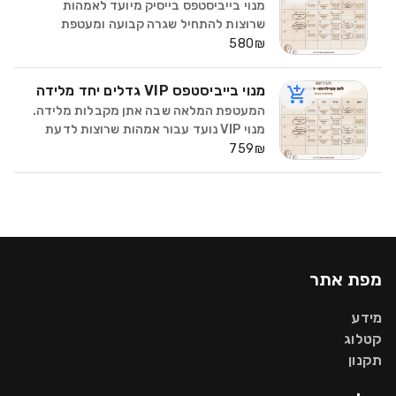
מנוי בייביסטפס בייסיק מיועד לאמהות
שרוצות להתחיל שגרה קבועה ומעטפת
התחלתית. מה כולל המנוי? • 4 אימונים
580₪
בחודש – תנועה מותאמת לאמהות ותינוקות,
בקצב שמתאים לאחר לידה ועם מורות
מנוי בייביסטפס VIP גדלים יחד מלידה
מוסמכות לאחר לידה - פילאטיס
המעטפת המלאה שבה אתן מקבלות מלידה.
מנוי VIP נועד עבור אמהות שרוצות לדעת
שיש להן גב מקצועי, רציף ומכיל, לאורך
759₪
החודש – בגוף, בהתפתחות, בשינה ובהורות
עצמה. זה מנוי שבו את מגיעה, משתתפת,
שואלת, מתפתחת יחד
מפת אתר
מידע
קטלוג
תקנון